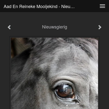
Aad En Reineke Mooijekind - Nieuwsgierig
Tog
navi
Nieuwsgierig