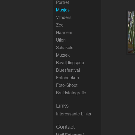
Portret
Musjes
Vlinders
Zee
Haarlem
Uilen
Schakels
Muziek
Bevrijdingspop
Bluesfestival
Fotoboeken
Foto-Shoot
Bruidsfotografie
Links
Interessante Links
Contact
Mail Fotograaf