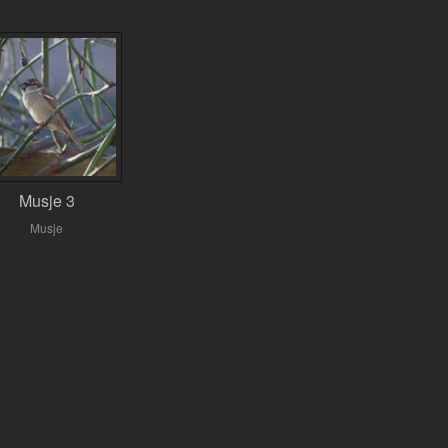
Musje 3
Musje