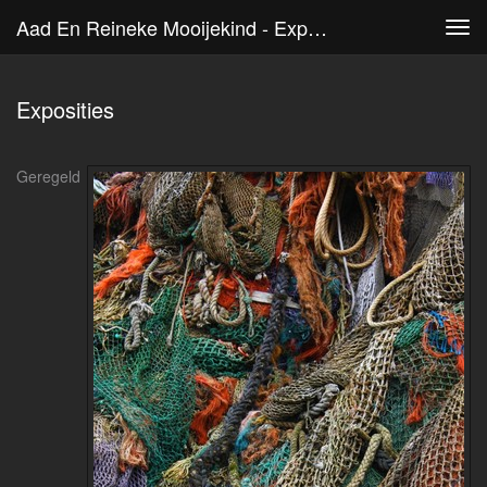
Aad En Reineke Mooijekind - Exposities
Tog
navi
Exposities
Geregeld