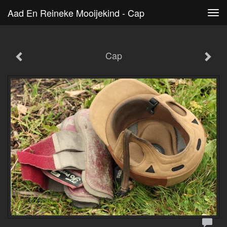
Aad En Reineke Mooijekind - Cap
Tog
navi
Cap